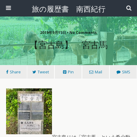
旅の履歴書 南西紀行
2019年9月15日 • No Comments
【宮古島】 宮古馬
Share
Tweet
Pin
Mail
SMS