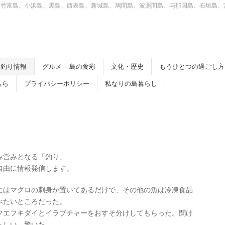
、竹富島、小浜島、黒島、西表島、新城島、鳩間島、波照間島、与那国島、石垣島、
釣り情報
グルメ – 島の食彩
文化・歴史
もうひとつの過ごし方
ちら
プライバシーポリシー
私なりの島暮らし
み営みとなる「釣り」
自由に情報発信します。
にはマグロの刺身が置いてあるだけで、その他の魚は冷凍食品
べたいところだった。
フエフキダイとイラブチャーをおすそ分けしてもらった。聞け
らしい。驚いた。