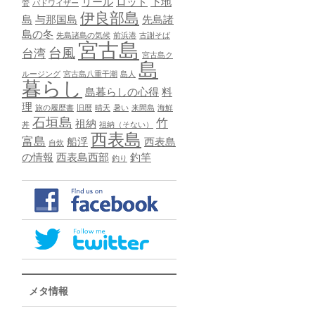
リール
ロッド
下地
管
バドワイザー
伊良部島
島
与那国島
先島諸
島の冬
先島諸島の気候
前浜港
古謝そば
宮古島
台風
台湾
宮古島ク
島
ルージング
宮古島八重干潮
島人
暮らし
島暮らしの心得
料
理
旅の履歴書
旧暦
晴天
暑い
来間島
海鮮
石垣島
竹
祖納
丼
祖納（そない）
西表島
富島
船浮
西表島
自炊
の情報
西表島西部
釣竿
釣り
メタ情報