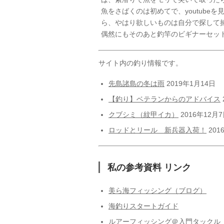
魚をさばくのは初めてで、youtub
ら、やはり欲しいものは自分で探して
偶然にもそのあと釣竿のビギナーセッ
サイト内の釣り情報です。
先島諸島の冬は雨
2019年1月14日
【釣り】ベテランからのアドバイス
クブシミ（紋甲イカ）
2016年12月
ロッドとリール 新兵器入荷！
201
私の参考資料 リンク
美ら海フィッシング（ブログ）
海釣りスタートガイド
ルアーフィッシング＠入門タックル