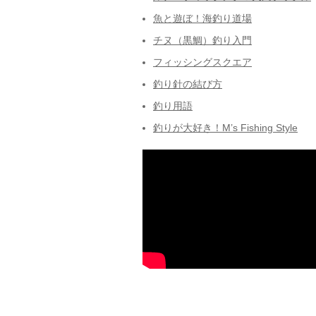
魚と遊ぼ！海釣り道場
チヌ（黒鯛）釣り入門
フィッシングスクエア
釣り針の結び方
釣り用語
釣りが大好き！M’s Fishing Style