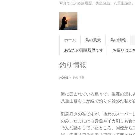
写真で伝える旅履歴、先島諸島、八重山諸島
ホーム
島の風景
島の情報
あなたの閲覧履歴です
お便りはこ
釣り情報
HOME
»
釣り情報
海に囲まれている島々で、生涯の楽し
八重山暮らしが縁で釣りを始めた私が
刺身好きの私ですが、地元のスーパー
のみ。たまには白身魚やイカ刺しも食
そんな話をしていたところ、同僚から
ば、素潜りで魚をモリで突いて取った