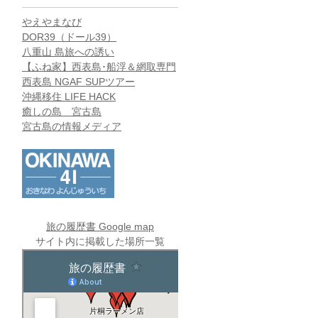
やえやまなび
DOR39（ドール39）
八重山 島旅への誘い
【ふね家】西表島･船浮＆網取専門
西表島 NGAF SUPツアー
沖縄移住 LIFE HACK
癒しの島 宮古島
宮古島の情報メディア
旅の履歴書 Google map
サイト内に掲載した場所一覧