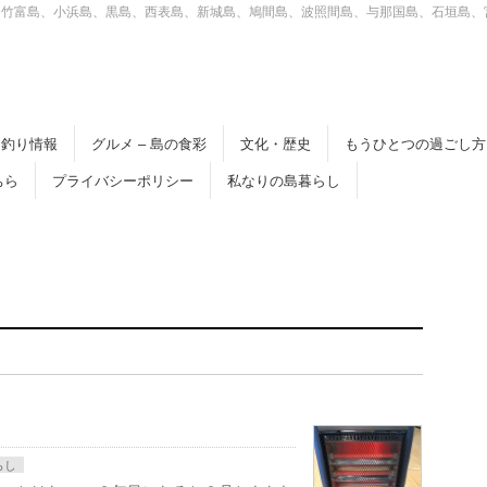
、竹富島、小浜島、黒島、西表島、新城島、鳩間島、波照間島、与那国島、石垣島、
釣り情報
グルメ – 島の食彩
文化・歴史
もうひとつの過ごし方
ちら
プライバシーポリシー
私なりの島暮らし
らし