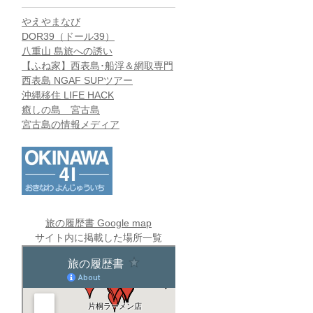
やえやまなび
DOR39（ドール39）
八重山 島旅への誘い
【ふね家】西表島･船浮＆網取専門
西表島 NGAF SUPツアー
沖縄移住 LIFE HACK
癒しの島 宮古島
宮古島の情報メディア
旅の履歴書 Google map
サイト内に掲載した場所一覧