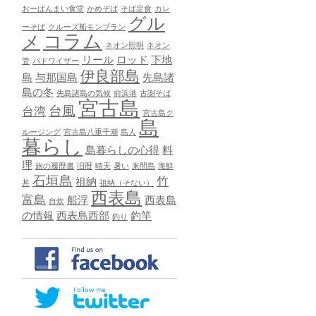
おーばんまい食堂
かめぞば
そば定食
カレ
グル
ーそば
クルーズ船モンブラン
コラム
メ
ネオン照明
ネオン
リール
ロッド
下地
管
バドワイザー
伊良部島
島
与那国島
先島諸
島の冬
先島諸島の気候
前浜港
古謝そば
宮古島
台風
台湾
宮古島ク
島
ルージング
宮古島八重干潮
島人
暮らし
島暮らしの心得
料
理
旅の履歴書
旧暦
晴天
暑い
来間島
海鮮
石垣島
竹
祖納
丼
祖納（そない）
西表島
富島
船浮
西表島
自炊
の情報
西表島西部
釣竿
釣り