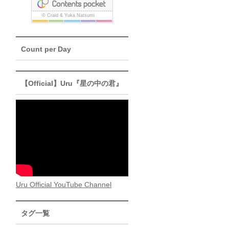
Count per Day
【Official】Uru『星の中の君』
Uru Official YouTube Channel
タグ一覧