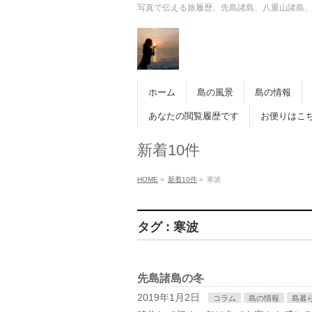
写真で伝える旅履歴、先島諸島、八重山諸島
ホーム
島の風景
島の情報
あなたの閲覧履歴です
お便りはこ
新着10件
HOME
»
新着10件
»
寒波
タグ : 寒波
先島諸島の冬
2019年1月2日
コラム
島の情報
島暮