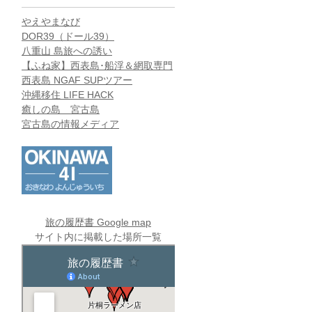
やえやまなび
DOR39（ドール39）
八重山 島旅への誘い
【ふね家】西表島･船浮＆網取専門
西表島 NGAF SUPツアー
沖縄移住 LIFE HACK
癒しの島 宮古島
宮古島の情報メディア
旅の履歴書 Google map
サイト内に掲載した場所一覧