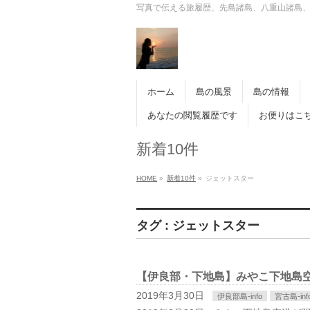
写真で伝える旅履歴、先島諸島、八重山諸島
ホーム
島の風景
島の情報
あなたの閲覧履歴です
お便りはこ
新着10件
HOME
»
新着10件
»
ジェットスター
タグ : ジェットスター
【伊良部・下地島】みやこ下地島
2019年3月30日
伊良部島-info
宮古島-inf