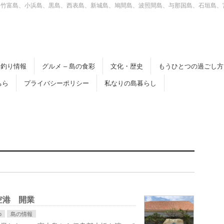
、竹富島、小浜島、黒島、西表島、新城島、鳩間島、波照間島、与那国島、石垣島、
釣り情報
グルメ – 島の食彩
文化・歴史
もうひとつの過ごし方
ちら
プライバシーポリシー
私なりの島暮らし
空港 開業
o
島の情報