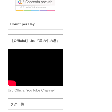
Count per Day
【Official】Uru『星の中の君』
Uru Official YouTube Channel
タグ一覧