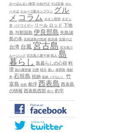
おーばんまい食堂
かめぞば
そば定食
カレ
グル
ーそば
クルーズ船モンブラン
コラム
メ
ネオン照明
ネオン
リール
ロッド
下地
管
バドワイザー
伊良部島
島
与那国島
先島諸
島の冬
先島諸島の気候
前浜港
古謝そば
宮古島
台風
台湾
宮古島ク
島
ルージング
宮古島八重干潮
島人
暮らし
島暮らしの心得
料
理
旅の履歴書
旧暦
晴天
暑い
来間島
海鮮
石垣島
竹
祖納
丼
祖納（そない）
西表島
富島
船浮
西表島
自炊
の情報
西表島西部
釣竿
釣り