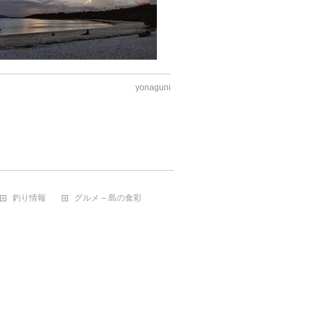
yonaguni
釣り情報
グルメ – 島の食彩