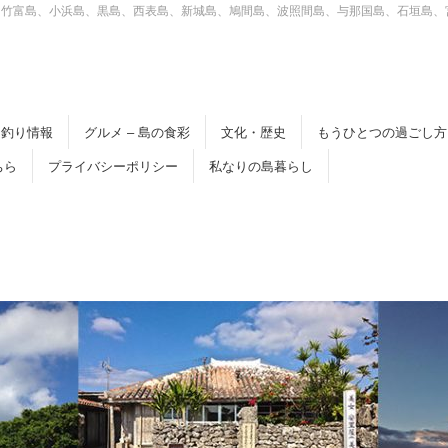
、竹富島、小浜島、黒島、西表島、新城島、鳩間島、波照間島、与那国島、石垣島、
釣り情報
グルメ – 島の食彩
文化・歴史
もうひとつの過ごし方
ちら
プライバシーポリシー
私なりの島暮らし