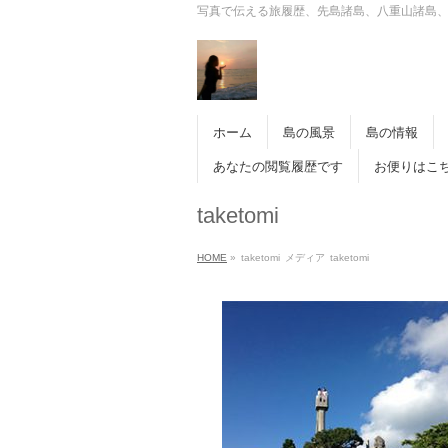
写真で伝える旅履歴、先島諸島、八重山諸島
ホーム
島の風景
島の情報
あなたの閲覧履歴です
お便りはこ
taketomi
HOME
»
taketomi
メディア
taketomi