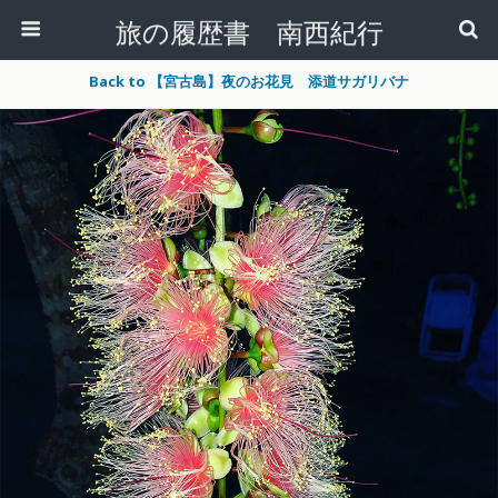
旅の履歴書 南西紀行
Back to 【宮古島】夜のお花見 添道サガリバナ