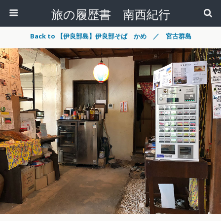
旅の履歴書 南西紀行
Back to 【伊良部島】伊良部そば かめ ／ 宮古群島