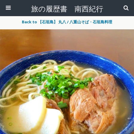
旅の履歴書 南西紀行
Back to 【石垣島】 丸八 / 八重山そば・石垣島料理