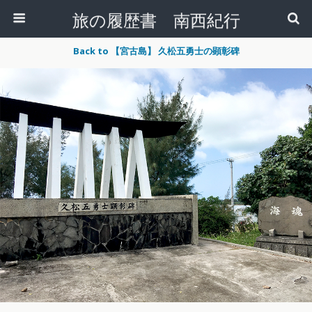
旅の履歴書 南西紀行
Back to 【宮古島】 久松五勇士の顕彰碑