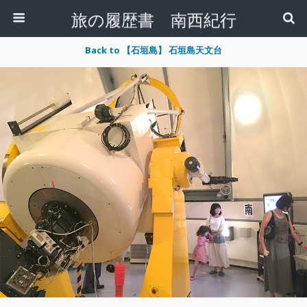
旅の履歴書 南西紀行
Back to 【石垣島】 石垣島天文台