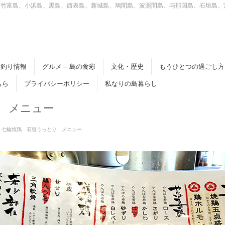
、竹富島、小浜島、黒島、西表島、新城島、鳩間島、波照間島、与那国島、石垣島、
釣り情報
グルメ – 島の食彩
文化・歴史
もうひとつの過ごし方
ちら
プライバシーポリシー
私なりの島暮らし
 メニュー
七輪焼鶏 石垣うっとり メニュー