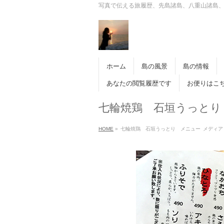
写真で伝える旅履歴、先島諸島、八重山諸島
ホーム
島の風景
島の情報
あなたの閲覧履歴です
お便りはこ
七輪焼鶏 石垣うっとり
HOME
»
七輪焼鶏 石垣うっとり メニュー
メディア