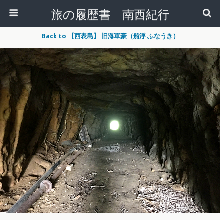
旅の履歴書 南西紀行
Back to 【西表島】 旧海軍豪（船浮 ふなうき）