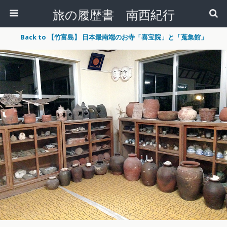
旅の履歴書 南西紀行
Back to 【竹富島】 日本最南端のお寺「喜宝院」と「蒐集館」